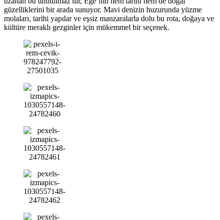
uzanan bu unutulmaz tur, Ege’nin hem tarihi hem de doğal
güzelliklerini bir arada sunuyor. Mavi denizin huzurunda yüzme
molaları, tarihi yapılar ve eşsiz manzaralarla dolu bu rota, doğaya ve
kültüre meraklı gezginler için mükemmel bir seçenek.