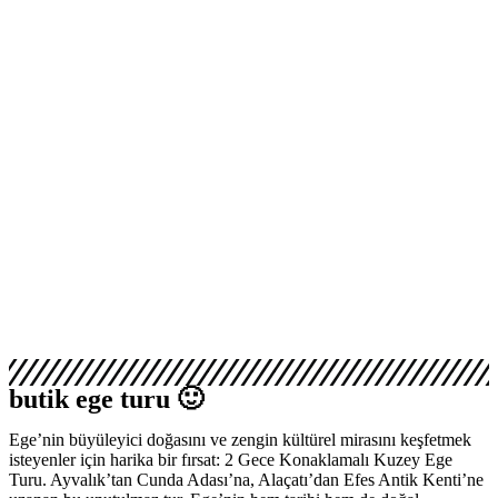
butik ege turu 🙂
Ege’nin büyüleyici doğasını ve zengin kültürel mirasını keşfetmek
isteyenler için harika bir fırsat: 2 Gece Konaklamalı Kuzey Ege
Turu. Ayvalık’tan Cunda Adası’na, Alaçatı’dan Efes Antik Kenti’ne